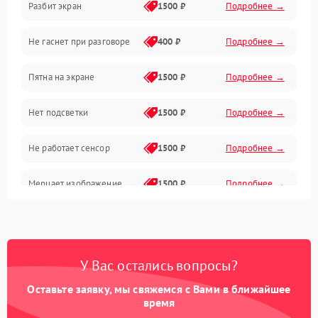
Разбит экран
1500 ₽
Подробнее →
Проблемы с дисплеем и сенсором
Не гаснет при разговоре
400 ₽
Подробнее →
Зарядка
Пятна на экране
1500 ₽
Подробнее →
Проблемы с питанием, зарядкой и аккумулятором
Нет подсветки
1500 ₽
Подробнее →
Проблемы с работой системы, корпусом и другие
Не работает сенсор
1500 ₽
Подробнее →
Мерцает изображение
1500 ₽
Подробнее →
Не работает 3D Touch
2400 ₽
Подробнее →
Не работает Face ID
4000 ₽
Подробнее →
У Вас остались вопросы?
Оставьте заявку, мы свяжемся с Вами в ближайшее
время