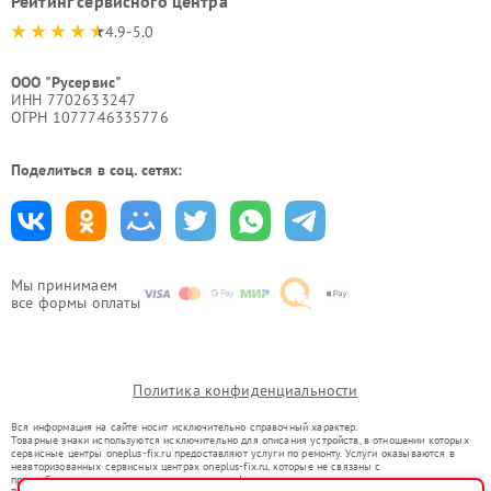
Рейтинг сервисного центра
4.9-5.0
ООО "Русервис"
ИНН 7702633247
ОГРН 1077746335776
Поделиться в соц. сетях:
Мы принимаем
все формы оплаты
Политика конфиденциальности
Вся информация на сайте носит исключительно справочный характер.
Товарные знаки используются исключительно для описания устройств, в отношении которых
сервисные центры oneplus-fix.ru предоставляют услуги по ремонту. Услуги оказываются в
неавторизованных сервисных центрах oneplus-fix.ru, которые не связаны с
правообладателями товарных знаков или их официальными представителями.