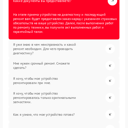
Какие документы вы предоставляете?
На этапе приема устройства на диагностику и последующий
ремонт вам будет предоставлен заказ-наряд с указанием страховых
обязательств на ваше устройство. Далее, после выполнения работ
по ремонту техники, вы получите акт выполненных работ и
гарантийный талон.
Я уже знаю в чем неисправность и какой
ремонт необходим. Для чего проводить
диагностику?
Мне нужен срочный ремонт. Сможете
сделать?
Я хочу, чтобы мое устройство
ремонтировали при мне.
Я хочу, чтобы мое устройство
ремонтировалось только оригинальными
запчастями.
Как я узнаю, что мое устройство готово?