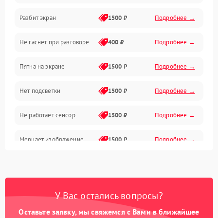
Разбит экран
1500 ₽
Подробнее →
Проблемы с дисплеем и сенсором
Не гаснет при разговоре
400 ₽
Подробнее →
Зарядка
Пятна на экране
1500 ₽
Подробнее →
Проблемы с питанием, зарядкой и аккумулятором
Нет подсветки
1500 ₽
Подробнее →
Проблемы с работой системы, корпусом и другие
Не работает сенсор
1500 ₽
Подробнее →
Мерцает изображение
1500 ₽
Подробнее →
Не работает 3D Touch
2400 ₽
Подробнее →
Не работает Face ID
4000 ₽
Подробнее →
У Вас остались вопросы?
Оставьте заявку, мы свяжемся с Вами в ближайшее