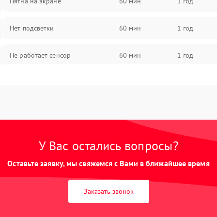
Пятна на экране
60 мин
1 год
Нет подсветки
60 мин
1 год
Не работает сенсор
60 мин
1 год
Мерцает изображение
60 мин
1 год
Не работает 3D Touch
60 мин
1 год
Не работает Face ID
60 мин
1 год
У Вас остались вопросы?
Оставьте заявку, мы свяжемся с Вами в ближайшее время
Заказать звонок