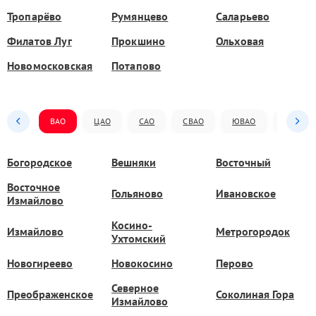
Тропарёво
Румянцево
Саларьево
Филатов Луг
Прокшино
Ольховая
Новомосковская
Потапово
ВАО
ЦАО
САО
СВАО
ЮВАО
ЮАО
Богородское
Вешняки
Восточный
Восточное
Гольяново
Ивановское
Измайлово
Косино-
Измайлово
Метрогородок
Ухтомский
Новогиреево
Новокосино
Перово
Северное
Преображенское
Соколиная Гора
Измайлово