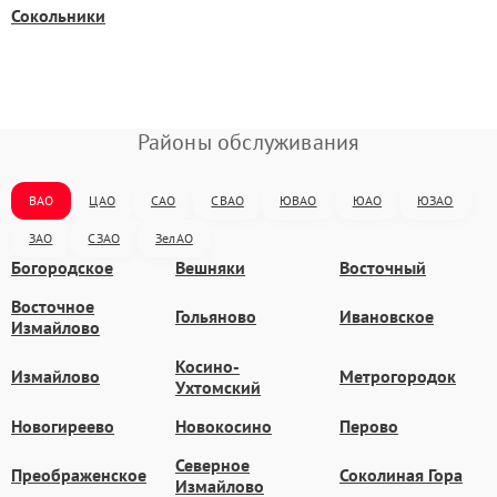
Сокольники
Районы обслуживания
ВАО
ЦАО
САО
СВАО
ЮВАО
ЮАО
ЮЗАО
ЗАО
СЗАО
ЗелАО
Богородское
Вешняки
Восточный
Восточное
Гольяново
Ивановское
Измайлово
Косино-
Измайлово
Метрогородок
Ухтомский
Новогиреево
Новокосино
Перово
Северное
Преображенское
Соколиная Гора
Измайлово