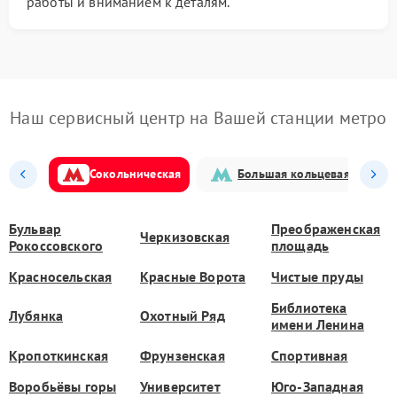
работы и вниманием к деталям.
Наш сервисный центр на Вашей станции метро
Сокольническая
Большая кольцевая
Бульвар
Преображенская
Черкизовская
Рокоссовского
площадь
Красносельская
Красные Ворота
Чистые пруды
Библиотека
Лубянка
Охотный Ряд
имени Ленина
Кропоткинская
Фрунзенская
Спортивная
Воробьёвы горы
Университет
Юго-Западная