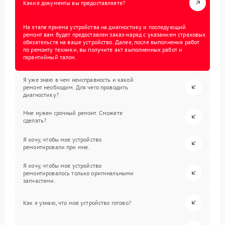
Какие документы вы предоставляете?
На этапе приема устройства на диагностику и последующий
ремонт вам будет предоставлен заказ-наряд с указанием страховых
обязательств на ваше устройство. Далее, после выполнения работ
по ремонту техники, вы получите акт выполненных работ и
гарантийный талон.
Я уже знаю в чем неисправность и какой
ремонт необходим. Для чего проводить
диагностику?
Мне нужен срочный ремонт. Сможете
сделать?
Я хочу, чтобы мое устройство
ремонтировали при мне.
Я хочу, чтобы мое устройство
ремонтировалось только оригинальными
запчастями.
Как я узнаю, что мое устройство готово?