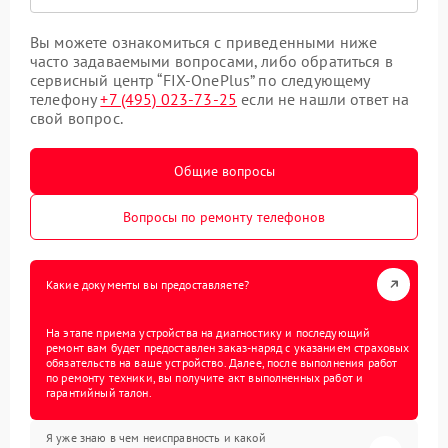
Вы можете ознакомиться с приведенными ниже
часто задаваемыми вопросами, либо обратиться в
сервисный центр “FIX-OnePlus” по следующему
телефону
+7 (495) 023-73-25
если не нашли ответ на
свой вопрос.
Общие вопросы
Вопросы по ремонту телефонов
Какие документы вы предоставляете?
На этапе приема устройства на диагностику и последующий
ремонт вам будет предоставлен заказ-наряд с указанием страховых
обязательств на ваше устройство. Далее, после выполнения работ
по ремонту техники, вы получите акт выполненных работ и
гарантийный талон.
Я уже знаю в чем неисправность и какой