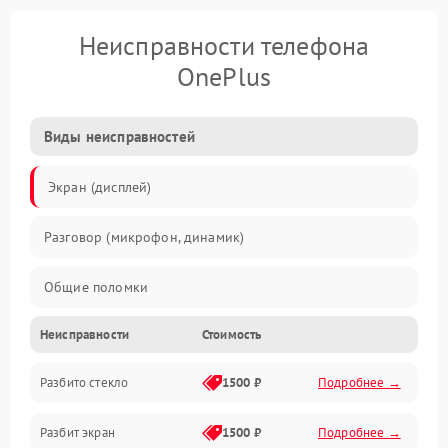
Неисправности телефона
OnePlus
Виды неисправностей
Экран (дисплей)
Разговор (микрофон, динамик)
Общие поломки
Неисправности
Стоимость
Проблемы связи
Разбито стекло
1500 ₽
Подробнее →
Камеры
Разбит экран
1500 ₽
Подробнее →
Проблемы с дисплеем и сенсором