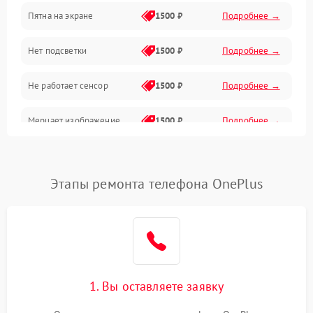
Пятна на экране
1500 ₽
Подробнее →
Проблемы с питанием, зарядкой и аккумулятором
Нет подсветки
1500 ₽
Подробнее →
Проблемы с работой системы, корпусом и другие
Не работает сенсор
1500 ₽
Подробнее →
Мерцает изображение
1500 ₽
Подробнее →
Не работает 3D Touch
2400 ₽
Подробнее →
Этапы ремонта телефона OnePlus
Не работает Face ID
4000 ₽
Подробнее →
1. Вы оставляете заявку