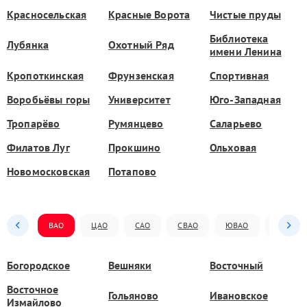
Красносельская
Красные Ворота
Чистые пруды
Библиотека
Лубянка
Охотный Ряд
имени Ленина
Кропоткинская
Фрунзенская
Спортивная
Воробьёвы горы
Университет
Юго-Западная
Тропарёво
Румянцево
Саларьево
Филатов Луг
Прокшино
Ольховая
Новомосковская
Потапово
ВАО
ЦАО
САО
СВАО
ЮВАО
ЮАО
Богородское
Вешняки
Восточный
Восточное
Гольяново
Ивановское
Измайлово