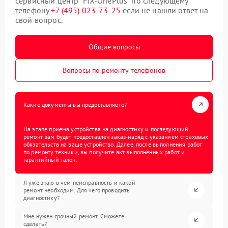
сервисный центр “FIX-OnePlus” по следующему
телефону
+7 (495) 023-73-25
если не нашли ответ на
свой вопрос.
Общие вопросы
Вопросы по ремонту телефонов
Какие документы вы предоставляете?
На этапе приема устройства на диагностику и последующий
ремонт вам будет предоставлен заказ-наряд с указанием страховых
обязательств на ваше устройство. Далее, после выполнения работ
по ремонту техники, вы получите акт выполненных работ и
гарантийный талон.
Я уже знаю в чем неисправность и какой
ремонт необходим. Для чего проводить
диагностику?
Мне нужен срочный ремонт. Сможете
сделать?