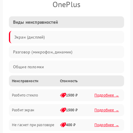
OnePlus
Виды неисправностей
Экран (дисплей)
Разговор (микрофон, динамик)
Общие поломки
Неисправности
Стоимость
Проблемы связи
Разбито стекло
1500 ₽
Подробнее →
Камеры
Разбит экран
1500 ₽
Подробнее →
Проблемы с дисплеем и сенсором
Не гаснет при разговоре
400 ₽
Подробнее →
Зарядка