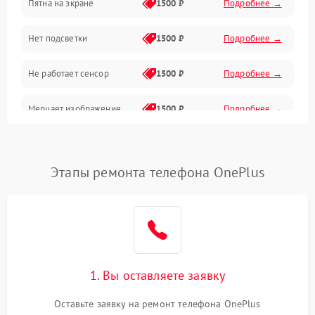
Пятна на экране
1500 ₽
Подробнее →
Проблемы с питанием, зарядкой и аккумулятором
Нет подсветки
1500 ₽
Подробнее →
Проблемы с работой системы, корпусом и другие
Не работает сенсор
1500 ₽
Подробнее →
Мерцает изображение
1500 ₽
Подробнее →
Не работает 3D Touch
2400 ₽
Подробнее →
Этапы ремонта телефона OnePlus
Не работает Face ID
4000 ₽
Подробнее →
1. Вы оставляете заявку
Оставьте заявку на ремонт телефона OnePlus