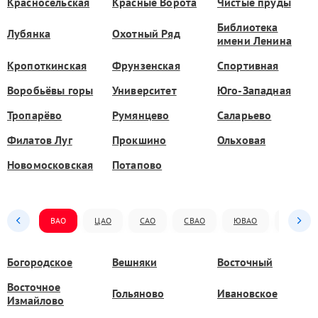
Красносельская
Красные Ворота
Чистые пруды
Библиотека
Лубянка
Охотный Ряд
имени Ленина
Кропоткинская
Фрунзенская
Спортивная
Воробьёвы горы
Университет
Юго-Западная
Тропарёво
Румянцево
Саларьево
Филатов Луг
Прокшино
Ольховая
Новомосковская
Потапово
ВАО
ЦАО
САО
СВАО
ЮВАО
ЮАО
Богородское
Вешняки
Восточный
Восточное
Гольяново
Ивановское
Измайлово