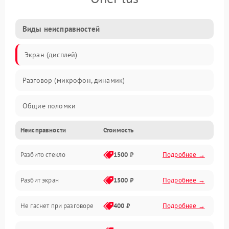
Виды неисправностей
Экран (дисплей)
Разговор (микрофон, динамик)
Общие поломки
Неисправности
Стоимость
Проблемы связи
Разбито стекло
1500 ₽
Подробнее →
Камеры
Разбит экран
1500 ₽
Подробнее →
Проблемы с дисплеем и сенсором
Не гаснет при разговоре
400 ₽
Подробнее →
Зарядка