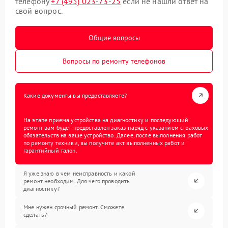
телефону
+7 (495) 023-73-25
если не нашли ответ на
свой вопрос.
Общие вопросы
Вопросы по ремонту телефонов
Какие документы вы предоставляете?
На этапе приема устройства на диагностику и последующий
ремонт вам будет предоставлен заказ-наряд с указанием страховых
обязательств на ваше устройство. Далее, после выполнения работ
по ремонту техники, вы получите акт выполненных работ и
гарантийный талон.
Я уже знаю в чем неисправность и какой
ремонт необходим. Для чего проводить
диагностику?
Мне нужен срочный ремонт. Сможете
сделать?