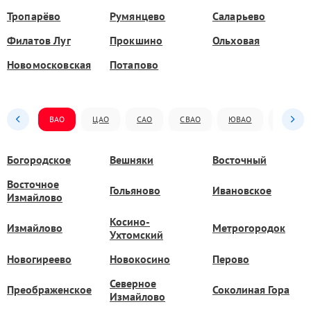
Тропарёво
Румянцево
Саларьево
Филатов Луг
Прокшино
Ольховая
Новомосковская
Потапово
ВАО
ЦАО
САО
СВАО
ЮВАО
ЮАО
Богородское
Вешняки
Восточный
Восточное
Гольяново
Ивановское
Измайлово
Косино-
Измайлово
Метрогородок
Ухтомский
Новогиреево
Новокосино
Перово
Северное
Преображенское
Соколиная Гора
Измайлово