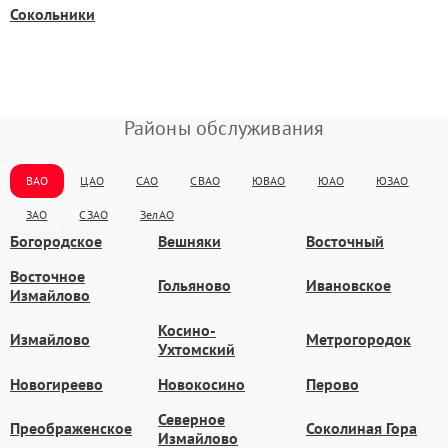
Сокольники
Районы обслуживания
ВАО
ЦАО
САО
СВАО
ЮВАО
ЮАО
ЮЗАО
ЗАО
СЗАО
ЗелАО
Богородское
Вешняки
Восточный
Восточное
Гольяново
Ивановское
Измайлово
Косино-
Измайлово
Метрогородок
Ухтомский
Новогиреево
Новокосино
Перово
Северное
Преображенское
Соколиная Гора
Измайлово