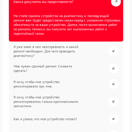
Какие документы вы предоставляете?
На этапе приема устройства на диагностику и последующий
ремонт вам будет предоставлен заказ-наряд с указанием страховых
обязательств на ваше устройство. Далее, после выполнения работ
по ремонту техники, вы получите акт выполненных работ и
гарантийный талон.
Я уже знаю в чем неисправность и какой
ремонт необходим. Для чего проводить
диагностику?
Мне нужен срочный ремонт. Сможете
сделать?
Я хочу, чтобы мое устройство
ремонтировали при мне.
Я хочу, чтобы мое устройство
ремонтировалось только оригинальными
запчастями.
Как я узнаю, что мое устройство готово?