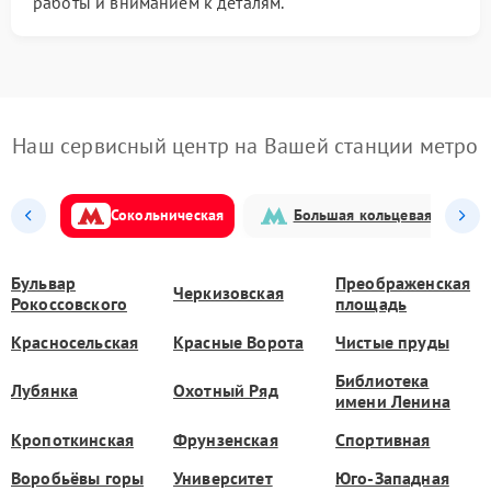
работы и вниманием к деталям.
Наш сервисный центр на Вашей станции метро
Сокольническая
Большая кольцевая
Бульвар
Преображенская
Черкизовская
Рокоссовского
площадь
Красносельская
Красные Ворота
Чистые пруды
Библиотека
Лубянка
Охотный Ряд
имени Ленина
Кропоткинская
Фрунзенская
Спортивная
Воробьёвы горы
Университет
Юго-Западная