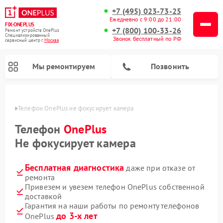
+7 (495) 023-73-25
Ежедневно с 9:00 до 21:00
FIX-ONEPLUS
+7 (800) 100-33-26
Ремонт устройств OnePlus
Специализированный
Звонок бесплатный по РФ
cервисный центр г.
Москва
Мы ремонтируем
Позвонить
оскве
Телефон OnePlus не фокусирует камера
Телефон
OnePlus
Не фокусирует камера
Бесплатная диагностика
даже при отказе от
ремонта
Привезем и увезем телефон OnePlus собственной
доставкой
Гарантия на наши работы по ремонту телефонов
до 3-х лет
OnePlus