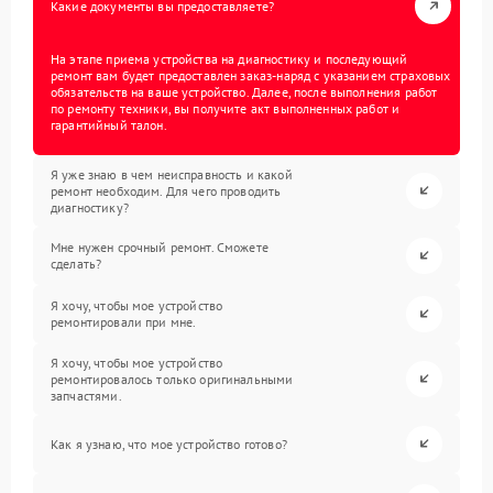
Какие документы вы предоставляете?
На этапе приема устройства на диагностику и последующий
ремонт вам будет предоставлен заказ-наряд с указанием страховых
обязательств на ваше устройство. Далее, после выполнения работ
по ремонту техники, вы получите акт выполненных работ и
гарантийный талон.
Я уже знаю в чем неисправность и какой
ремонт необходим. Для чего проводить
диагностику?
Мне нужен срочный ремонт. Сможете
сделать?
Я хочу, чтобы мое устройство
ремонтировали при мне.
Я хочу, чтобы мое устройство
ремонтировалось только оригинальными
запчастями.
Как я узнаю, что мое устройство готово?