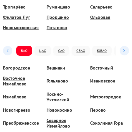
Тропарёво
Румянцево
Саларьево
Филатов Луг
Прокшино
Ольховая
Новомосковская
Потапово
ВАО
ЦАО
САО
СВАО
ЮВАО
ЮАО
Богородское
Вешняки
Восточный
Восточное
Гольяново
Ивановское
Измайлово
Косино-
Измайлово
Метрогородок
Ухтомский
Новогиреево
Новокосино
Перово
Северное
Преображенское
Соколиная Гора
Измайлово