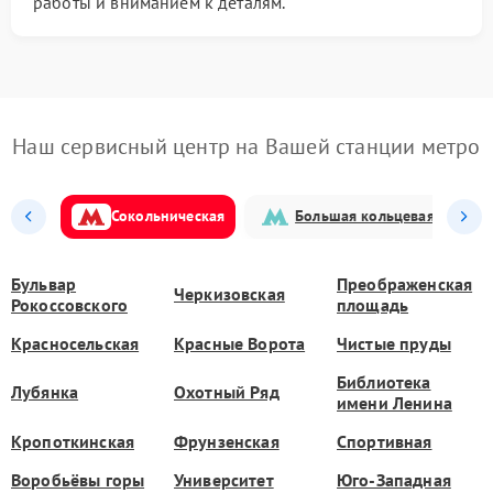
работы и вниманием к деталям.
Наш сервисный центр на Вашей станции метро
Сокольническая
Большая кольцевая
Бульвар
Преображенская
Черкизовская
Рокоссовского
площадь
Красносельская
Красные Ворота
Чистые пруды
Библиотека
Лубянка
Охотный Ряд
имени Ленина
Кропоткинская
Фрунзенская
Спортивная
Воробьёвы горы
Университет
Юго-Западная