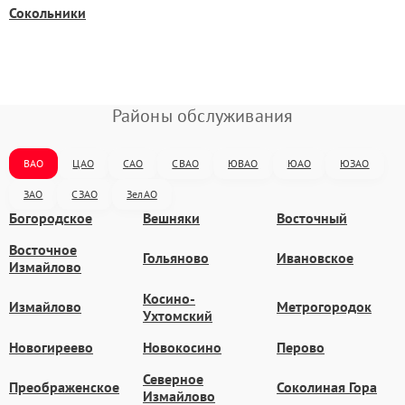
Сокольники
Районы обслуживания
ВАО
ЦАО
САО
СВАО
ЮВАО
ЮАО
ЮЗАО
ЗАО
СЗАО
ЗелАО
Богородское
Вешняки
Восточный
Восточное
Гольяново
Ивановское
Измайлово
Косино-
Измайлово
Метрогородок
Ухтомский
Новогиреево
Новокосино
Перово
Северное
Преображенское
Соколиная Гора
Измайлово