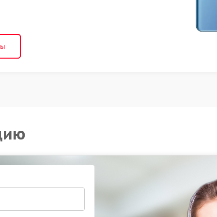
ны
цию