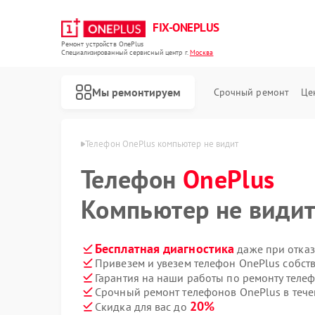
FIX-ONEPLUS
Ремонт устройств OnePlus
Специализированный cервисный центр г.
Москва
Мы ремонтируем
Срочный ремонт
Це
в OnePlus в Москве
Телефон OnePlus компьютер не видит
Телефон
OnePlus
Компьютер не види
Бесплатная диагностика
даже при отказ
Привезем и увезем телефон OnePlus собст
Гарантия на наши работы по ремонту теле
Срочный ремонт телефонов OnePlus в тече
20%
Скидка для вас до