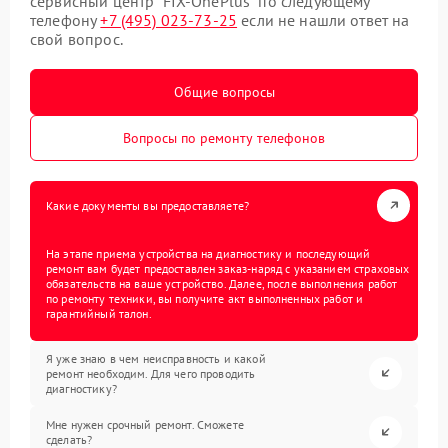
сервисный центр “FIX-OnePlus” по следующему
телефону
+7 (495) 023-73-25
если не нашли ответ на
свой вопрос.
Общие вопросы
Вопросы по ремонту телефонов
Какие документы вы предоставляете?
На этапе приема устройства на диагностику и последующий
ремонт вам будет предоставлен заказ-наряд с указанием страховых
обязательств на ваше устройство. Далее, после выполнения работ
по ремонту техники, вы получите акт выполненных работ и
гарантийный талон.
Я уже знаю в чем неисправность и какой
ремонт необходим. Для чего проводить
диагностику?
Мне нужен срочный ремонт. Сможете
сделать?