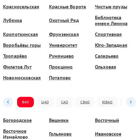
Красносельская
Красные Ворота
Чистые пруды
Библиотека
Лубянка
Охотный Ряд
имени Ленина
Кропоткинская
Фрунзенская
Спортивная
Воробьёвы горы
Университет
Юго-Западная
Тропарёво
Румянцево
Саларьево
Филатов Луг
Прокшино
Ольховая
Новомосковская
Потапово
ВАО
ЦАО
САО
СВАО
ЮВАО
ЮАО
Богородское
Вешняки
Восточный
Восточное
Гольяново
Ивановское
Измайлово