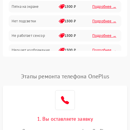
Пятна на экране
1500 ₽
Подробнее →
Проблемы с питанием, зарядкой и аккумулятором
Нет подсветки
1500 ₽
Подробнее →
Проблемы с работой системы, корпусом и другие
Не работает сенсор
1500 ₽
Подробнее →
Мерцает изображение
1500 ₽
Подробнее →
Не работает 3D Touch
2400 ₽
Подробнее →
Этапы ремонта телефона OnePlus
Не работает Face ID
4000 ₽
Подробнее →
1. Вы оставляете заявку