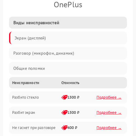
OnePlus
Виды неисправностей
Экран (дисплей)
Разговор (микрофон, динамик)
Общие поломки
Неисправности
Стоимость
Проблемы связи
Разбито стекло
1500 ₽
Подробнее →
Камеры
Разбит экран
1500 ₽
Подробнее →
Проблемы с дисплеем и сенсором
Не гаснет при разговоре
400 ₽
Подробнее →
Зарядка