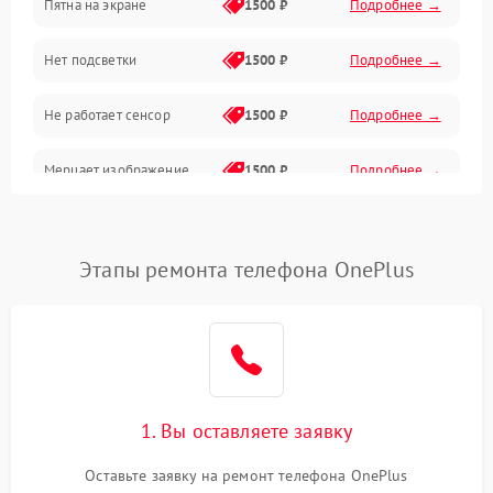
Пятна на экране
1500 ₽
Подробнее →
Проблемы с питанием, зарядкой и аккумулятором
Нет подсветки
1500 ₽
Подробнее →
Проблемы с работой системы, корпусом и другие
Не работает сенсор
1500 ₽
Подробнее →
Мерцает изображение
1500 ₽
Подробнее →
Не работает 3D Touch
2400 ₽
Подробнее →
Этапы ремонта телефона OnePlus
Не работает Face ID
4000 ₽
Подробнее →
1. Вы оставляете заявку
Оставьте заявку на ремонт телефона OnePlus