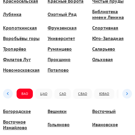
Красносельская
Красные Ворота
Чистые пруды
Библиотека
Лубянка
Охотный Ряд
имени Ленина
Кропоткинская
Фрунзенская
Спортивная
Воробьёвы горы
Университет
Юго-Западная
Тропарёво
Румянцево
Саларьево
Филатов Луг
Прокшино
Ольховая
Новомосковская
Потапово
ВАО
ЦАО
САО
СВАО
ЮВАО
ЮАО
Богородское
Вешняки
Восточный
Восточное
Гольяново
Ивановское
Измайлово