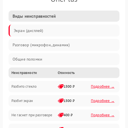
Виды неисправностей
Экран (дисплей)
Разговор (микрофон, динамик)
Общие поломки
Неисправности
Стоимость
Проблемы связи
Разбито стекло
1500 ₽
Подробнее →
Камеры
Разбит экран
1500 ₽
Подробнее →
Проблемы с дисплеем и сенсором
Не гаснет при разговоре
400 ₽
Подробнее →
Зарядка