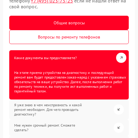
телефону
+7 (495) 023-73-25
если не нашли ответ на
свой вопрос.
Общие вопросы
Вопросы по ремонту телефонов
Какие документы вы предоставляете?
На этапе приема устройства на диагностику и последующий
ремонт вам будет предоставлен заказ-наряд с указанием страховых
обязательств на ваше устройство. Далее, после выполнения работ
по ремонту техники, вы получите акт выполненных работ и
гарантийный талон.
Я уже знаю в чем неисправность и какой
ремонт необходим. Для чего проводить
диагностику?
Мне нужен срочный ремонт. Сможете
сделать?