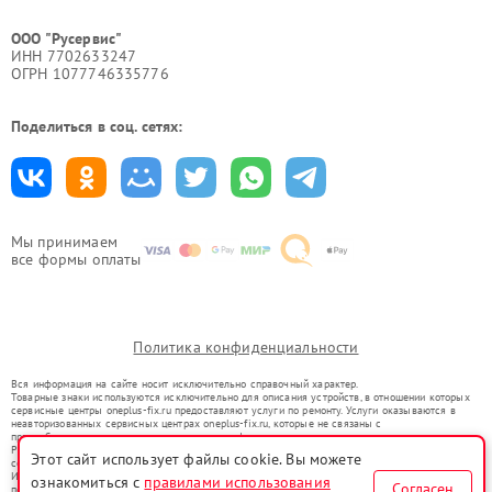
ООО "Русервис"
ИНН 7702633247
ОГРН 1077746335776
Поделиться в соц. сетях:
Мы принимаем
все формы оплаты
Политика конфиденциальности
Вся информация на сайте носит исключительно справочный характер.
Товарные знаки используются исключительно для описания устройств, в отношении которых
сервисные центры oneplus-fix.ru предоставляют услуги по ремонту. Услуги оказываются в
неавторизованных сервисных центрах oneplus-fix.ru, которые не связаны с
правообладателями товарных знаков или их официальными представителями.
Ремонт осуществляется для устройств, уже введенных в гражданский оборот в соответствии
Этот сайт использует файлы cookie. Вы можете
со статьей 1487 ГК РФ.
Использование товарных знаков не преследует цели индивидуализации услуг или введения
ознакомиться с
правилами использования
Согласен
потребителей в заблуждение, а служит для информирования о предоставляемых услугах по