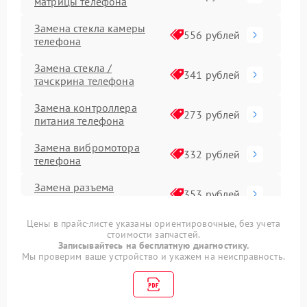
матрицы телефона
Замена стекла камеры
556 рублей
телефона
Замена стекла /
341 рублей
тачскрина телефона
Замена контроллера
273 рублей
питания телефона
Замена вибромотора
332 рублей
телефона
Замена разъема
353 рублей
наушников телефона
Цены в прайс-листе указаны ориентировочные, без учета
Замена аудиокодека
666 рублей
стоимости запчастей.
телефона
Записывайтесь на бесплатную диагностику.
Мы проверим ваше устройство и укажем на неисправность.
Замена микросхем
285 рублей
питания телефона
Замена процессора