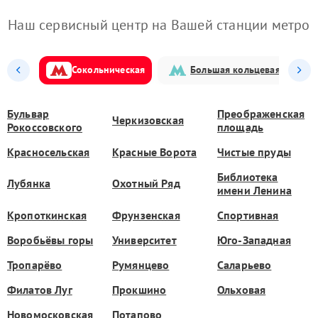
Наш сервисный центр на Вашей станции метро
Сокольническая
Большая кольцевая
Бульвар
Преображенская
Черкизовская
Рокоссовского
площадь
Красносельская
Красные Ворота
Чистые пруды
Библиотека
Лубянка
Охотный Ряд
имени Ленина
Кропоткинская
Фрунзенская
Спортивная
Воробьёвы горы
Университет
Юго-Западная
Тропарёво
Румянцево
Саларьево
Филатов Луг
Прокшино
Ольховая
Новомосковская
Потапово