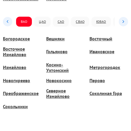
ВАО
ЦАО
САО
СВАО
ЮВАО
ЮАО
Богородское
Вешняки
Восточный
Восточное
Гольяново
Ивановское
Измайлово
Косино-
Измайлово
Метрогородок
Ухтомский
Новогиреево
Новокосино
Перово
Северное
Преображенское
Соколиная Гора
Измайлово
Сокольники