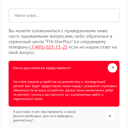
Вы можете ознакомиться с приведенными ниже
часто задаваемыми вопросами, либо обратиться в
сервисный центр “FIX-OnePlus” по следующему
телефону
+7 (495) 023-73-25
если не нашли ответ на
свой вопрос.
Какие документы вы предоставляете?
На этапе приема устройства на диагностику и последующий
ремонт вам будет предоставлен заказ-наряд с указанием страховых
обязательств на ваше устройство. Далее, после выполнения работ
по ремонту техники, вы получите акт выполненных работ и
гарантийный талон.
Я уже знаю в чем неисправность и какой
ремонт необходим. Для чего проводить
диагностику?