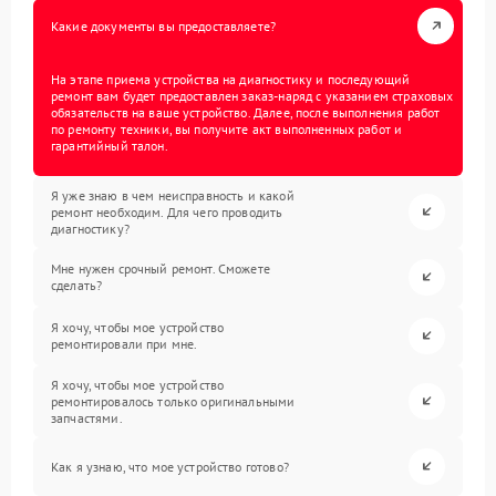
Какие документы вы предоставляете?
На этапе приема устройства на диагностику и последующий
ремонт вам будет предоставлен заказ-наряд с указанием страховых
обязательств на ваше устройство. Далее, после выполнения работ
по ремонту техники, вы получите акт выполненных работ и
гарантийный талон.
Я уже знаю в чем неисправность и какой
ремонт необходим. Для чего проводить
диагностику?
Мне нужен срочный ремонт. Сможете
сделать?
Я хочу, чтобы мое устройство
ремонтировали при мне.
Я хочу, чтобы мое устройство
ремонтировалось только оригинальными
запчастями.
Как я узнаю, что мое устройство готово?