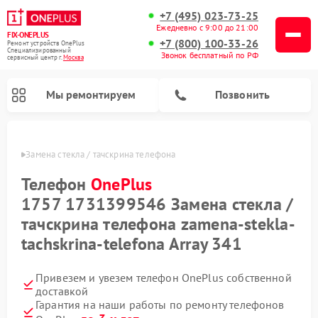
+7 (495) 023-73-25
Ежедневно с 9:00 до 21:00
FIX-ONEPLUS
+7 (800) 100-33-26
Ремонт устройств OnePlus
Специализированный
Звонок бесплатный по РФ
cервисный центр г.
Москва
Мы ремонтируем
Позвонить
ePlus
Замена стекла / тачскрина телефона
Телефон
OnePlus
1757 1731399546 Замена стекла /
тачскрина телефона zamena-stekla-
tachskrina-telefona Array 341
Привезем и увезем телефон OnePlus собственной
доставкой
Гарантия на наши работы по ремонту телефонов