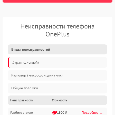
Неисправности телефона
OnePlus
Виды неисправностей
Экран (дисплей)
Разговор (микрофон, динамик)
Общие поломки
Неисправности
Стоимость
Проблемы связи
Разбито стекло
1500 ₽
Подробнее →
Камеры