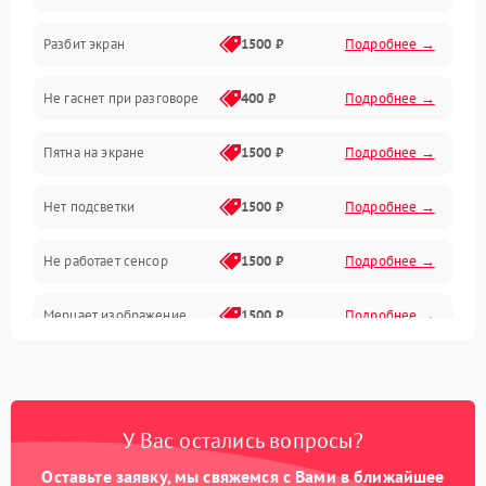
Разбит экран
1500 ₽
Подробнее →
Проблемы с дисплеем и сенсором
Не гаснет при разговоре
400 ₽
Подробнее →
Зарядка
Пятна на экране
1500 ₽
Подробнее →
Проблемы с питанием, зарядкой и аккумулятором
Нет подсветки
1500 ₽
Подробнее →
Проблемы с работой системы, корпусом и другие
Не работает сенсор
1500 ₽
Подробнее →
Мерцает изображение
1500 ₽
Подробнее →
Не работает 3D Touch
2400 ₽
Подробнее →
Не работает Face ID
4000 ₽
Подробнее →
У Вас остались вопросы?
Оставьте заявку, мы свяжемся с Вами в ближайшее