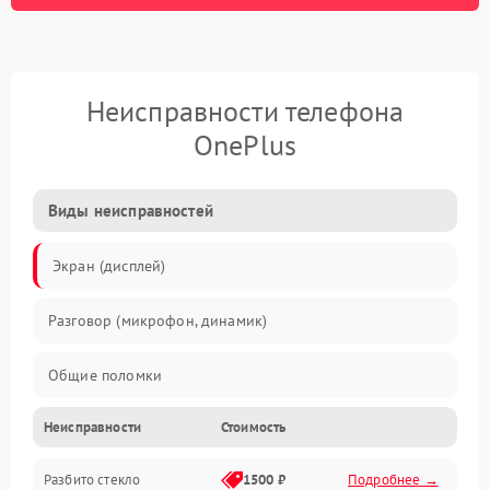
Неисправности телефона
OnePlus
Виды неисправностей
Экран (дисплей)
Разговор (микрофон, динамик)
Общие поломки
Неисправности
Стоимость
Проблемы связи
Разбито стекло
1500 ₽
Подробнее →
Камеры