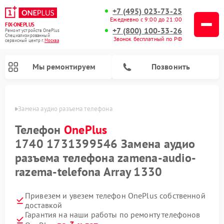
+7 (495) 023-73-25
Ежедневно с 9:00 до 21:00
FIX-ONEPLUS
+7 (800) 100-33-26
Ремонт устройств OnePlus
Специализированный
Звонок бесплатный по РФ
cервисный центр г.
Москва
Мы ремонтируем
Позвонить
ePlus
Замена аудио разъема телефона
Телефон
OnePlus
1740 1731399546 Замена аудио
разъема телефона zamena-audio-
razema-telefona Array 1330
Привезем и увезем телефон OnePlus собственной
доставкой
Гарантия на наши работы по ремонту телефонов