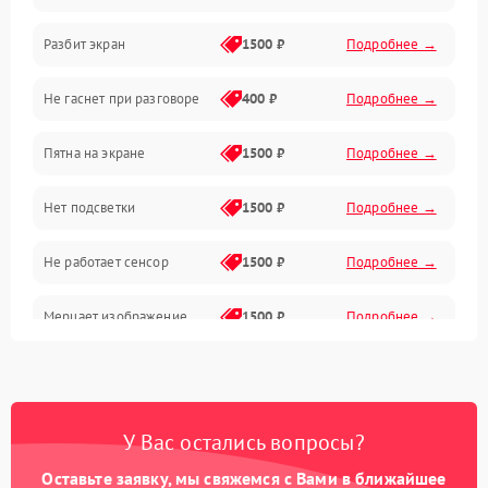
Разбит экран
1500 ₽
Подробнее →
Проблемы с дисплеем и сенсором
Не гаснет при разговоре
400 ₽
Подробнее →
Зарядка
Пятна на экране
1500 ₽
Подробнее →
Проблемы с питанием, зарядкой и аккумулятором
Нет подсветки
1500 ₽
Подробнее →
Проблемы с работой системы, корпусом и другие
Не работает сенсор
1500 ₽
Подробнее →
Мерцает изображение
1500 ₽
Подробнее →
Не работает 3D Touch
2400 ₽
Подробнее →
Не работает Face ID
4000 ₽
Подробнее →
У Вас остались вопросы?
Оставьте заявку, мы свяжемся с Вами в ближайшее