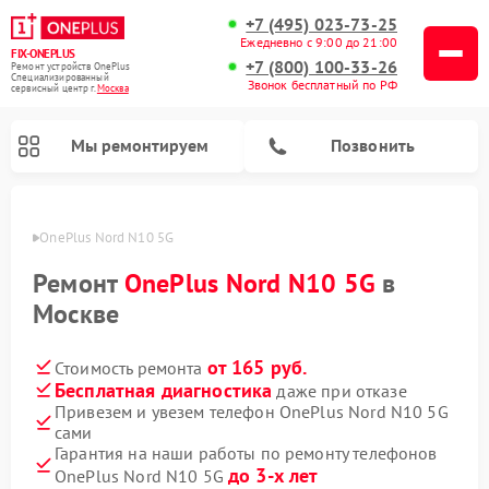
+7 (495) 023-73-25
Ежедневно с 9:00 до 21:00
FIX-ONEPLUS
+7 (800) 100-33-26
Ремонт устройств OnePlus
Специализированный
Звонок бесплатный по РФ
cервисный центр г.
Москва
Мы ремонтируем
Позвонить
ePlus
OnePlus Nord N10 5G
Ремонт
OnePlus Nord N10 5G
в
Москве
от 165 руб.
Стоимость ремонта
Бесплатная диагностика
даже при отказе
Привезем и увезем телефон OnePlus Nord N10 5G
сами
Гарантия на наши работы по ремонту телефонов
до 3-х лет
OnePlus Nord N10 5G