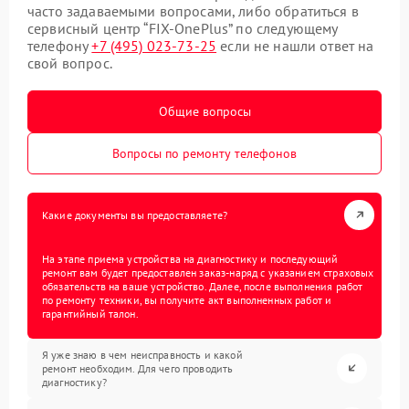
часто задаваемыми вопросами, либо обратиться в
сервисный центр “FIX-OnePlus” по следующему
телефону
+7 (495) 023-73-25
если не нашли ответ на
свой вопрос.
Общие вопросы
Вопросы по ремонту телефонов
Какие документы вы предоставляете?
На этапе приема устройства на диагностику и последующий
ремонт вам будет предоставлен заказ-наряд с указанием страховых
обязательств на ваше устройство. Далее, после выполнения работ
по ремонту техники, вы получите акт выполненных работ и
гарантийный талон.
Я уже знаю в чем неисправность и какой
ремонт необходим. Для чего проводить
диагностику?