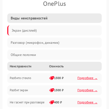
OnePlus
Виды неисправностей
Экран (дисплей)
Разговор (микрофон, динамик)
Общие поломки
Неисправности
Стоимость
Проблемы связи
Разбито стекло
1500 ₽
Подробнее →
Камеры
Разбит экран
1500 ₽
Подробнее →
Проблемы с дисплеем и сенсором
Не гаснет при разговоре
400 ₽
Подробнее →
Зарядка