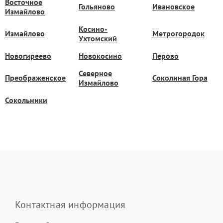
Восточное
Гольяново
Ивановское
Измайлово
Косино-
Измайлово
Метрогородок
Ухтомский
Новогиреево
Новокосино
Перово
Северное
Преображенское
Соколиная Гора
Измайлово
Сокольники
Контактная информация