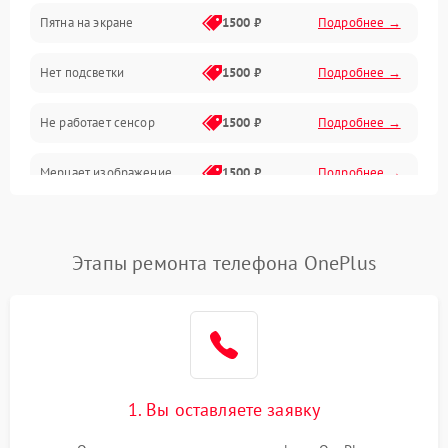
Пятна на экране
1500 ₽
Подробнее →
Проблемы с питанием, зарядкой и аккумулятором
Нет подсветки
1500 ₽
Подробнее →
Проблемы с работой системы, корпусом и другие
Не работает сенсор
1500 ₽
Подробнее →
Мерцает изображение
1500 ₽
Подробнее →
Не работает 3D Touch
2400 ₽
Подробнее →
Этапы ремонта телефона OnePlus
Не работает Face ID
4000 ₽
Подробнее →
1. Вы оставляете заявку