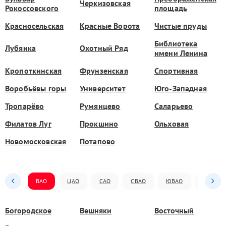
Черкизовская
Рокоссовского
площадь
Красносельская
Красные Ворота
Чистые пруды
Библиотека
Лубянка
Охотный Ряд
имени Ленина
Кропоткинская
Фрунзенская
Спортивная
Воробьёвы горы
Университет
Юго-Западная
Тропарёво
Румянцево
Саларьево
Филатов Луг
Прокшино
Ольховая
Новомосковская
Потапово
ВАО
ЦАО
САО
СВАО
ЮВАО
ЮАО
Богородское
Вешняки
Восточный