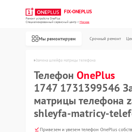
FIX-ONEPLUS
Ремонт устройств OnePlus
Специализированный cервисный центр г.
Москва
Мы ремонтируем
Срочный ремонт
Це
ая
Телефон OnePlus
Замена шлейфа матрицы телефона
Телефон
OnePlus
1747 1731399546 З
матрицы телефона 
shleyfa-matricy-tele
Привезем и увезем телефон OnePlus собст