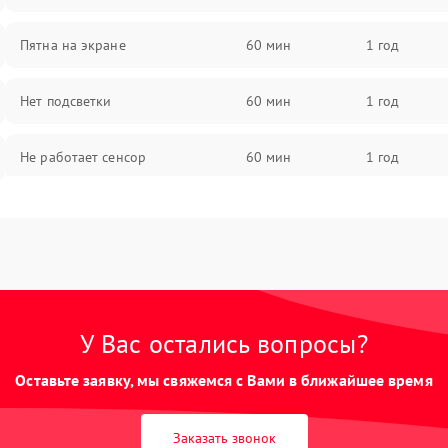
Пятна на экране
60 мин
1 год
Нет подсветки
60 мин
1 год
Не работает сенсор
60 мин
1 год
Мерцает изображение
60 мин
1 год
Не работает 3D Touch
60 мин
1 год
Не работает Face ID
60 мин
1 год
У Вас остались вопросы?
Оставьте заявку, мы свяжемся с Вами в ближайшее время
Заказать звонок