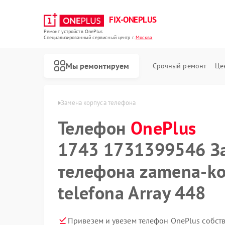
FIX-ONEPLUS
Ремонт устройств OnePlus
Специализированный cервисный центр г.
Москва
Мы ремонтируем
Срочный ремонт
Це
ая
Телефон OnePlus
Замена корпуса телефона
Телефон
OnePlus
1743 1731399546 З
телефона zamena-ko
telefona Array 448
Привезем и увезем телефон OnePlus собст