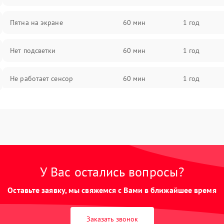
Пятна на экране
60 мин
1 год
Нет подсветки
60 мин
1 год
Не работает сенсор
60 мин
1 год
Мерцает изображение
60 мин
1 год
Не работает 3D Touch
60 мин
1 год
Не работает Face ID
60 мин
1 год
У Вас остались вопросы?
Оставьте заявку, мы свяжемся с Вами в ближайшее время
Заказать звонок