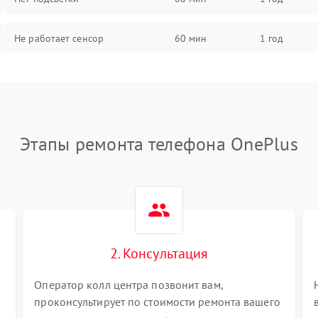
Не работает сенсор
60 мин
1 год
Мерцает изображение
60 мин
1 год
Не работает 3D Touch
60 мин
1 год
Этапы ремонта телефона OnePlus
Не работает Face ID
60 мин
1 год
2. Консультация
Оператор колл центра позвонит вам,
проконсультирует по стоимости ремонта вашего