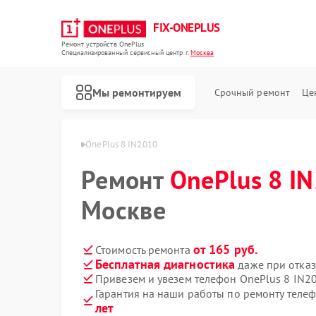
FIX-ONEPLUS
Ремонт устройств OnePlus
Специализированный cервисный центр г.
Москва
Мы ремонтируем
Срочный ремонт
Це
ая
Телефон OnePlus
OnePlus 8 IN2010
Ремонт
OnePlus 8 I
Москве
от 165 руб.
Стоимость ремонта
Бесплатная диагностика
даже при отказ
Привезем и увезем телефон OnePlus 8 IN2
Гарантия на наши работы по ремонту теле
лет