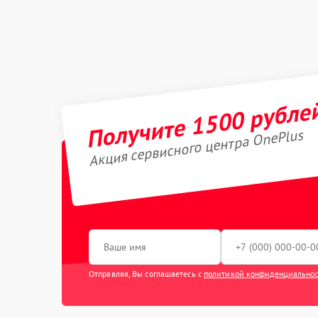
Получите 1500 рубле
Акция сервисного центра OnePlus
Отправляя, Вы соглашаетесь с
политикой конфиденциально